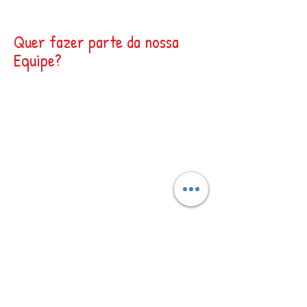
Quer fazer parte da nossa
Equipe?
Envie seu currículo para
trabalheconosco.pjm@gmail.c
om